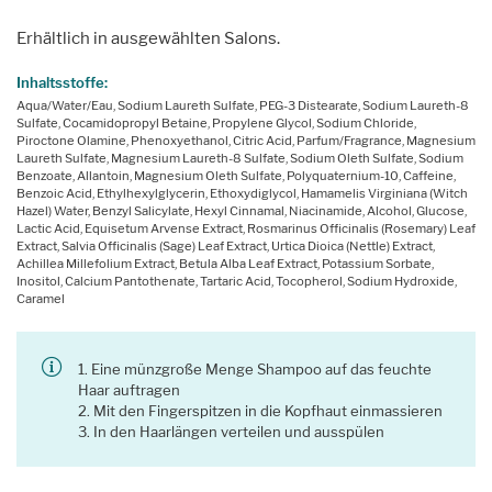
Erhältlich in ausgewählten Salons.
Inhaltsstoffe:
Aqua/Water/Eau, Sodium Laureth Sulfate, PEG-3 Distearate, Sodium Laureth-8
Sulfate, Cocamidopropyl Betaine, Propylene Glycol, Sodium Chloride,
Piroctone Olamine, Phenoxyethanol, Citric Acid, Parfum/Fragrance, Magnesium
Laureth Sulfate, Magnesium Laureth-8 Sulfate, Sodium Oleth Sulfate, Sodium
Benzoate, Allantoin, Magnesium Oleth Sulfate, Polyquaternium-10, Caffeine,
Benzoic Acid, Ethylhexylglycerin, Ethoxydiglycol, Hamamelis Virginiana (Witch
Hazel) Water, Benzyl Salicylate, Hexyl Cinnamal, Niacinamide, Alcohol, Glucose,
Lactic Acid, Equisetum Arvense Extract, Rosmarinus Officinalis (Rosemary) Leaf
Extract, Salvia Officinalis (Sage) Leaf Extract, Urtica Dioica (Nettle) Extract,
Achillea Millefolium Extract, Betula Alba Leaf Extract, Potassium Sorbate,
Inositol, Calcium Pantothenate, Tartaric Acid, Tocopherol, Sodium Hydroxide,
Caramel
1. Eine münzgroße Menge Shampoo auf das feuchte
Haar auftragen
2. Mit den Fingerspitzen in die Kopfhaut einmassieren
3. In den Haarlängen verteilen und ausspülen