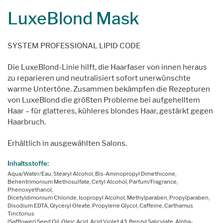
LuxeBlond Mask
SYSTEM PROFESSIONAL LIPID CODE
Die LuxeBlond-Linie hilft, die Haarfaser von innen heraus
zu reparieren und neutralisiert sofort unerwünschte
warme Untertöne. Zusammen bekämpfen die Rezepturen
von LuxeBlond die größten Probleme bei aufgehelltem
Haar – für glatteres, kühleres blondes Haar, gestärkt gegen
Haarbruch.
Erhältlich in ausgewählten Salons.
Inhaltsstoffe:
Aqua/Water/Eau, Stearyl Alcohol, Bis-Aminopropyl Dimethicone,
Behentrimonium Methosulfate, Cetyl Alcohol, Parfum/Fragrance,
Phenoxyethanol,
Dicetyldimonium Chloride, Isopropyl Alcohol, Methylparaben, Propylparaben,
Disodium EDTA, Glyceryl Oleate, Propylene Glycol, Caffeine, Carthamus
Tinctorius
(Safflower) Seed Oil, Oleic Acid, Acid Violet 43, Benzyl Salicylate, Alpha-