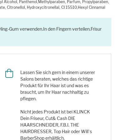
yl Alcohol, Panthenol,Methylparaben, Parfum, Propylparaben,
te, Citronellol, Hydroxycitronellal, CI 15510,Hexyl Cinnamal
ling-Gum verwenden.In den Fingern verteilen.Frisur
Lassen Sie sich gern in einem unserer
Salons beraten, welches das richtige
Produkt für Ihr Haar ist und was es
braucht, um Ihr Haar nachhaltig zu
pflegen.
Nicht jedes Produkt ist bei KLINCK
Dein Friseur, Cut& Cash DIE
HAARSCHNEIDER, F.B.I. THE
HAIRDRESSER, Top Hair oder Will`s
BarberShop erhältlich.