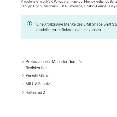
Propylene Glycol,PVP, Polyquaternium-55, Phenoxyethanol, Benz
Caprylyl Glycol, Disodium EDTA,Limonene, Linalool,Benzyl Salicyla
Eine großzügige Menge des EIMI Shape Shift Sty
modellieren, definieren oder zerzausen.
Professionelles Modellier-Gum für
flexiblen Halt
Verleiht Glanz
Mit UV-Schutz
Haltegrad 2