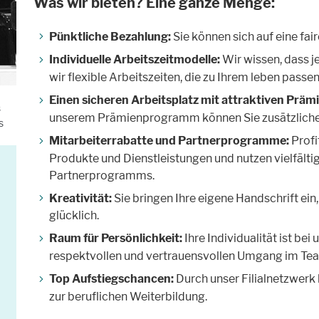
Was wir bieten? Eine ganze Menge:
Pünktliche Bezahlung:
Sie können sich auf eine fai
Individuelle Arbeitszeitmodelle:
Wir wissen, dass je
wir flexible Arbeitszeiten, die zu Ihrem leben passen
Einen sicheren Arbeitsplatz mit attraktiven Präm
s
unserem Prämienprogramm können Sie zusätzliche
s
Mitarbeiterrabatte und Partnerprogramme:
Profi
Produkte und Dienstleistungen und nutzen vielfält
Partnerprogramms.
Kreativität:
Sie bringen Ihre eigene Handschrift ei
glücklich.
Raum für Persönlichkeit:
Ihre Individualität ist be
respektvollen und vertrauensvollen Umgang im Te
Top Aufstiegschancen:
Durch unser Filialnetzwerk
zur beruflichen Weiterbildung.