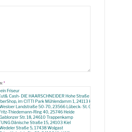
ns:
*