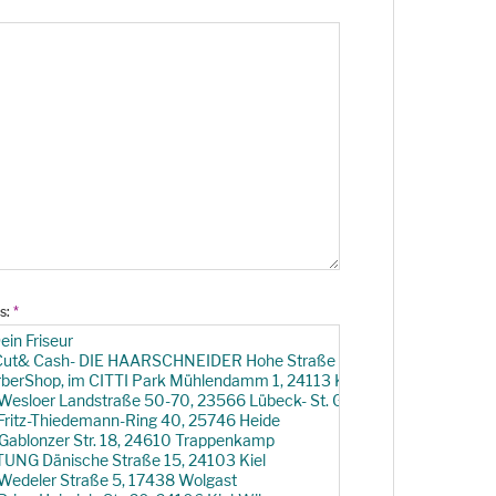
ns:
*