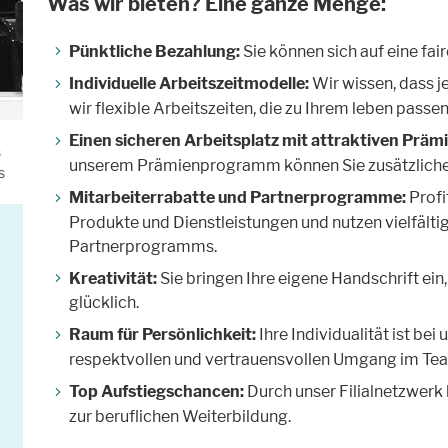
Was wir bieten? Eine ganze Menge:
Pünktliche Bezahlung:
Sie können sich auf eine fai
Individuelle Arbeitszeitmodelle:
Wir wissen, dass je
wir flexible Arbeitszeiten, die zu Ihrem leben passen
Einen sicheren Arbeitsplatz mit attraktiven Präm
s
unserem Prämienprogramm können Sie zusätzliche
s
Mitarbeiterrabatte und Partnerprogramme:
Profi
Produkte und Dienstleistungen und nutzen vielfält
Partnerprogramms.
Kreativität:
Sie bringen Ihre eigene Handschrift ei
glücklich.
Raum für Persönlichkeit:
Ihre Individualität ist be
respektvollen und vertrauensvollen Umgang im Te
Top Aufstiegschancen:
Durch unser Filialnetzwerk
zur beruflichen Weiterbildung.